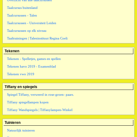
Overzicht van alle taalcursussen
Taalcursus buitenland
Taalcursussen - Talen
Taalcursussen - Universiteit Leiden
Taalcursussen op elk niveau
Taaltrainingen | Taleninstituut Regina Coeli
Tekenen
Tekenen - Spelletjes, games en spellen
Tekenen havo 2019 - Examenblad
Tekenen vwo 2019
Tiffany en spiegels
Spiegel Tiffany, verweerd in rose-groen- paars.
Tiffany spiegellampen kopen
Tiffany Wandspiegels | Tiffanylampen-Winkel
Tuinieren
Natuurlijk tuinieren